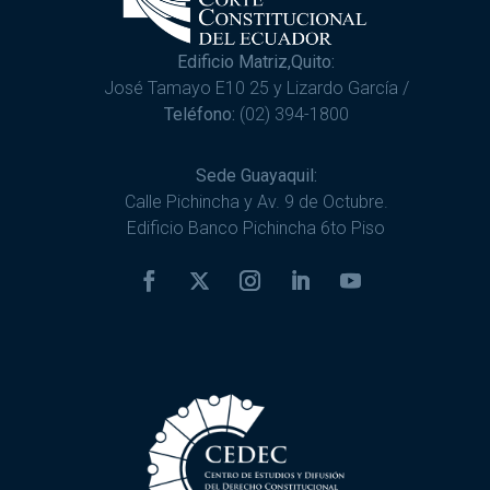
Edificio Matriz,Quito:
José Tamayo E10 25 y Lizardo García /
Teléfono:
(02) 394-1800
Sede Guayaquil:
Calle Pichincha y Av. 9 de Octubre.
Edificio Banco Pichincha 6to Piso