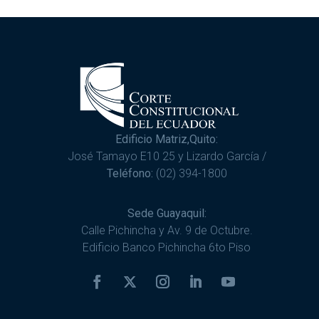
Edificio Matriz,Quito:
José Tamayo E10 25 y Lizardo García /
Teléfono:
(02) 394-1800
Sede Guayaquil:
Calle Pichincha y Av. 9 de Octubre.
Edificio Banco Pichincha 6to Piso