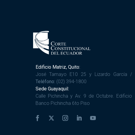
Edificio Matriz, Quito:
José Tamayo E10 25 y Lizardo García /
Teléfono:
(02) 394-1800
Sede Guayaquil:
Calle Pichincha y Av. 9 de Octubre. Edificio
Banco Pichincha 6to Piso