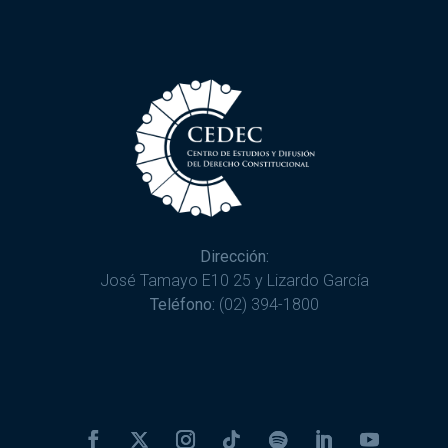
Dirección:
José Tamayo E10 25 y Lizardo García
Teléfono:
(02) 394-1800