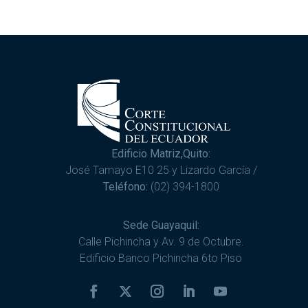
Edificio Matriz,Quito:
José Tamayo E10 25 y Lizardo García /
Teléfono:
(02) 394-1800
Sede Guayaquil:
Calle Pichincha y Av. 9 de Octubre.
Edificio Banco Pichincha 6to Piso