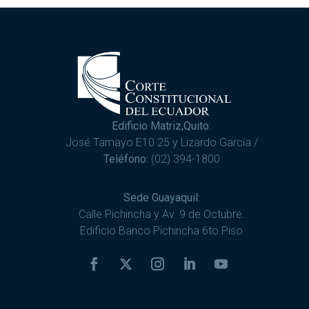
Edificio Matriz,Quito:
José Tamayo E10 25 y Lizardo García /
Teléfono:
(02) 394-1800
Sede Guayaquil:
Calle Pichincha y Av. 9 de Octubre.
Edificio Banco Pichincha 6to Piso