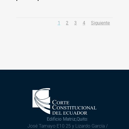
1
2
3
4
Siguiente
Edificio Matriz,Quito:
José Tamayo E10 25 y Lizardo García /