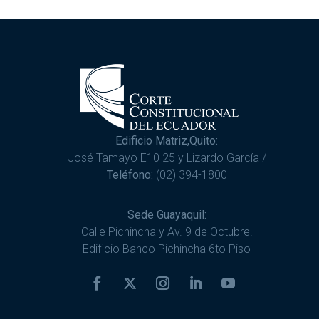
Edificio Matriz,Quito:
José Tamayo E10 25 y Lizardo García /
Teléfono:
(02) 394-1800
Sede Guayaquil:
Calle Pichincha y Av. 9 de Octubre.
Edificio Banco Pichincha 6to Piso