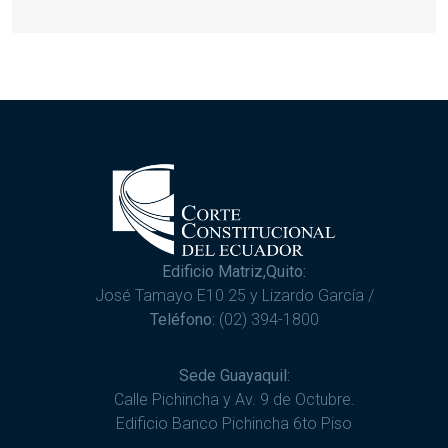
Edificio Matriz,Quito:
José Tamayo E10 25 y Lizardo García /
Teléfono:
(02) 394-1800
Sede Guayaquil:
Calle Pichincha y Av. 9 de Octubre.
Edificio Banco Pichincha 6to Piso