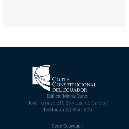
Edificio Matriz,Quito:
José Tamayo E10 25 y Lizardo García /
Teléfono:
(02) 394-1800
Sede Guayaquil: