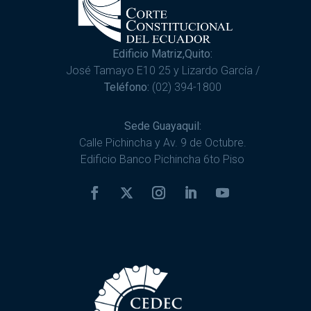
Edificio Matriz,Quito:
José Tamayo E10 25 y Lizardo García /
Teléfono:
(02) 394-1800
Sede Guayaquil:
Calle Pichincha y Av. 9 de Octubre.
Edificio Banco Pichincha 6to Piso