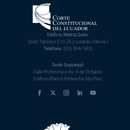
Edificio Matriz,Quito:
José Tamayo E10 25 y Lizardo García /
Teléfono:
(02) 394-1800
Sede Guayaquil:
Calle Pichincha y Av. 9 de Octubre.
Edificio Banco Pichincha 6to Piso