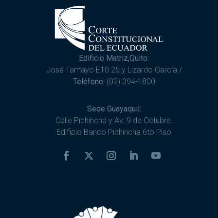
Edificio Matriz,Quito:
José Tamayo E10 25 y Lizardo García /
Teléfono:
(02) 394-1800
Sede Guayaquil:
Calle Pichincha y Av. 9 de Octubre.
Edificio Banco Pichincha 6to Piso