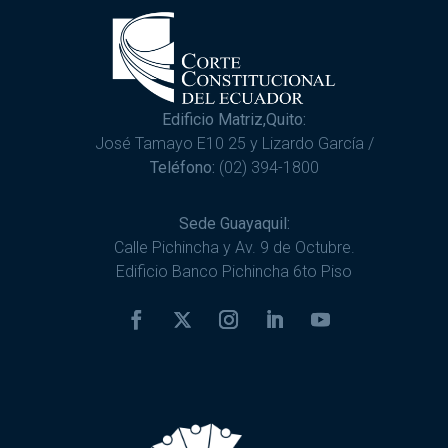
Edificio Matriz,Quito:
José Tamayo E10 25 y Lizardo García /
Teléfono:
(02) 394-1800
Sede Guayaquil:
Calle Pichincha y Av. 9 de Octubre.
Edificio Banco Pichincha 6to Piso