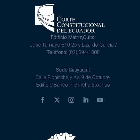
Edificio Matriz,Quito:
José Tamayo E10 25 y Lizardo García /
Teléfono:
(02) 394-1800
Sede Guayaquil:
Calle Pichincha y Av. 9 de Octubre.
Edificio Banco Pichincha 6to Piso