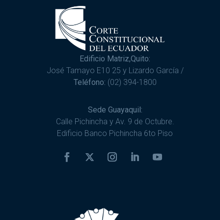
Edificio Matriz,Quito:
José Tamayo E10 25 y Lizardo García /
Teléfono:
(02) 394-1800
Sede Guayaquil:
Calle Pichincha y Av. 9 de Octubre.
Edificio Banco Pichincha 6to Piso