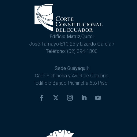
Edificio Matriz,Quito:
José Tamayo E10 25 y Lizardo García /
Teléfono:
(02) 394-1800
Sede Guayaquil:
Calle Pichincha y Av. 9 de Octubre.
Edificio Banco Pichincha 6to Piso