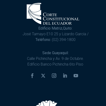
Edificio Matriz,Quito:
José Tamayo E10 25 y Lizardo García /
Teléfono:
(02) 394-1800
Sede Guayaquil:
Calle Pichincha y Av. 9 de Octubre.
Edificio Banco Pichincha 6to Piso