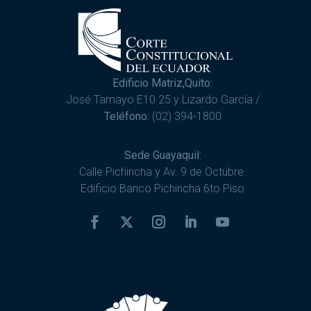
Edificio Matriz,Quito:
José Tamayo E10 25 y Lizardo García /
Teléfono:
(02) 394-1800
Sede Guayaquil:
Calle Pichincha y Av. 9 de Octubre.
Edificio Banco Pichincha 6to Piso