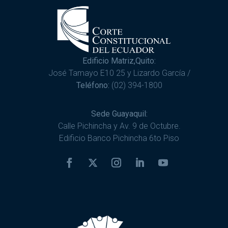
Edificio Matriz,Quito:
José Tamayo E10 25 y Lizardo García /
Teléfono:
(02) 394-1800
Sede Guayaquil:
Calle Pichincha y Av. 9 de Octubre.
Edificio Banco Pichincha 6to Piso