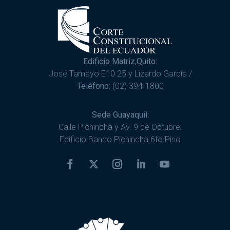
Edificio Matriz,Quito:
José Tamayo E10 25 y Lizardo García /
Teléfono:
(02) 394-1800
Sede Guayaquil:
Calle Pichincha y Av. 9 de Octubre.
Edificio Banco Pichincha 6to Piso