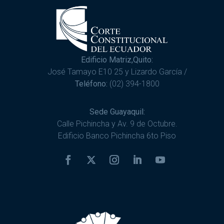
Edificio Matriz,Quito:
José Tamayo E10 25 y Lizardo García /
Teléfono:
(02) 394-1800
Sede Guayaquil:
Calle Pichincha y Av. 9 de Octubre.
Edificio Banco Pichincha 6to Piso