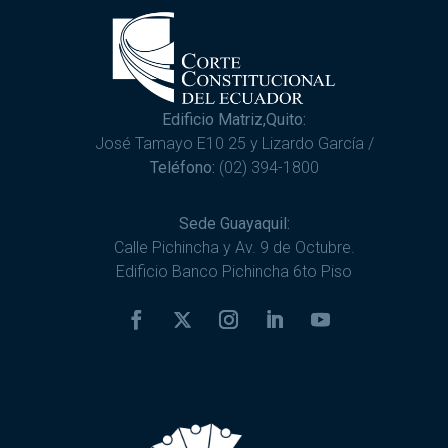
Edificio Matriz,Quito:
José Tamayo E10 25 y Lizardo García /
Teléfono:
(02) 394-1800
Sede Guayaquil:
Calle Pichincha y Av. 9 de Octubre.
Edificio Banco Pichincha 6to Piso