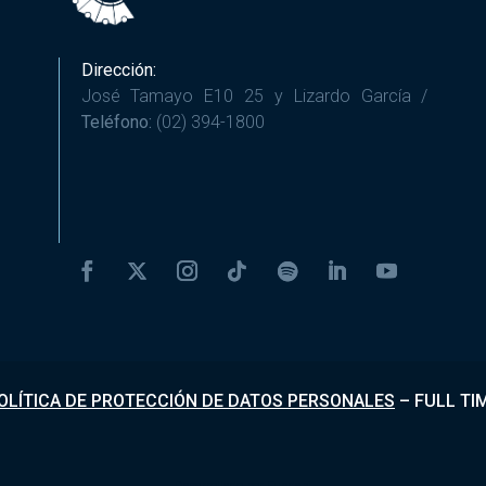
Dirección:
José Tamayo E10 25 y Lizardo García /
Teléfono:
(02) 394-1800
OLÍTICA DE PROTECCIÓN DE DATOS PERSONALES
–
FULL TI
Desarrollado por
Fundapi