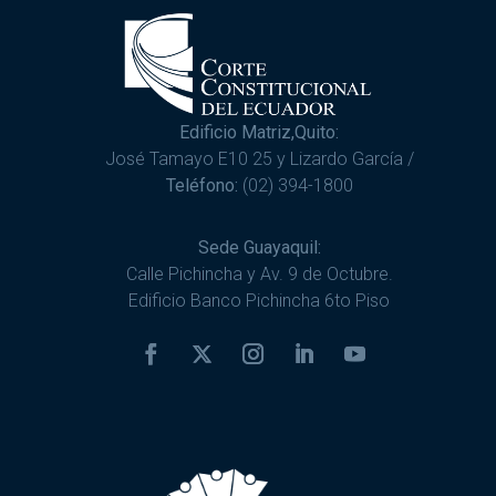
Edificio Matriz,Quito:
José Tamayo E10 25 y Lizardo García /
Teléfono:
(02) 394-1800
Sede Guayaquil:
Calle Pichincha y Av. 9 de Octubre.
Edificio Banco Pichincha 6to Piso