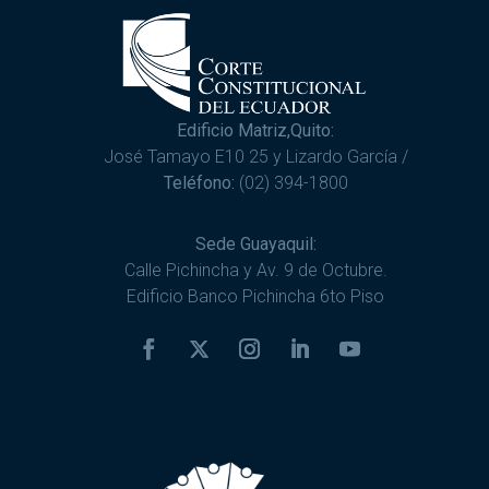
Edificio Matriz,Quito:
José Tamayo E10 25 y Lizardo García /
Teléfono:
(02) 394-1800
Sede Guayaquil:
Calle Pichincha y Av. 9 de Octubre.
Edificio Banco Pichincha 6to Piso