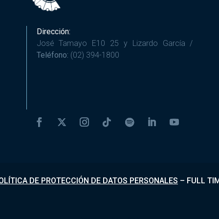
Dirección:
José Tamayo E10 25 y Lizardo García /
Teléfono:
(02) 394-1800
OLÍTICA DE PROTECCIÓN DE DATOS PERSONALES
–
FULL TI
Desarrollado por
Fundapi