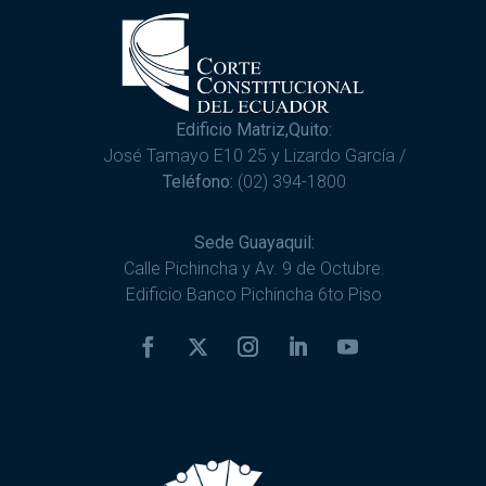
Edificio Matriz,Quito:
José Tamayo E10 25 y Lizardo García /
Teléfono:
(02) 394-1800
Sede Guayaquil:
Calle Pichincha y Av. 9 de Octubre.
Edificio Banco Pichincha 6to Piso