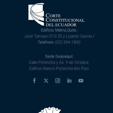
Edificio Matriz,Quito:
José Tamayo E10 25 y Lizardo García /
Teléfono:
(02) 394-1800
Sede Guayaquil:
Calle Pichincha y Av. 9 de Octubre.
Edificio Banco Pichincha 6to Piso