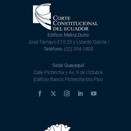
Edificio Matriz,Quito:
José Tamayo E10 25 y Lizardo García /
Teléfono:
(02) 394-1800
Sede Guayaquil:
Calle Pichincha y Av. 9 de Octubre.
Edificio Banco Pichincha 6to Piso