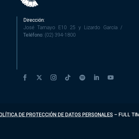
Dirección:
José Tamayo E10 25 y Lizardo García /
Teléfono:
(02) 394-1800
OLÍTICA DE PROTECCIÓN DE DATOS PERSONALES
–
FULL TI
Desarrollado por
Fundapi