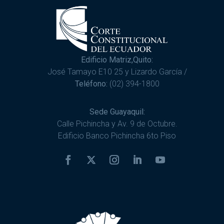
Edificio Matriz,Quito:
José Tamayo E10 25 y Lizardo García /
Teléfono:
(02) 394-1800
Sede Guayaquil:
Calle Pichincha y Av. 9 de Octubre.
Edificio Banco Pichincha 6to Piso