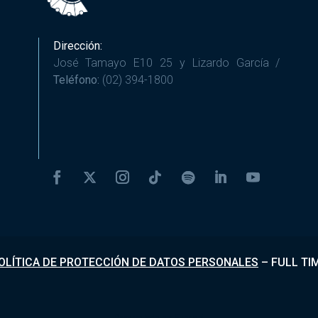
Dirección:
José Tamayo E10 25 y Lizardo García /
Teléfono:
(02) 394-1800
OLÍTICA DE PROTECCIÓN DE DATOS PERSONALES
–
FULL TI
Desarrollado por
Fundapi