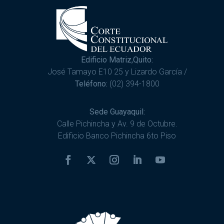
Edificio Matriz,Quito:
José Tamayo E10 25 y Lizardo García /
Teléfono:
(02) 394-1800
Sede Guayaquil:
Calle Pichincha y Av. 9 de Octubre.
Edificio Banco Pichincha 6to Piso