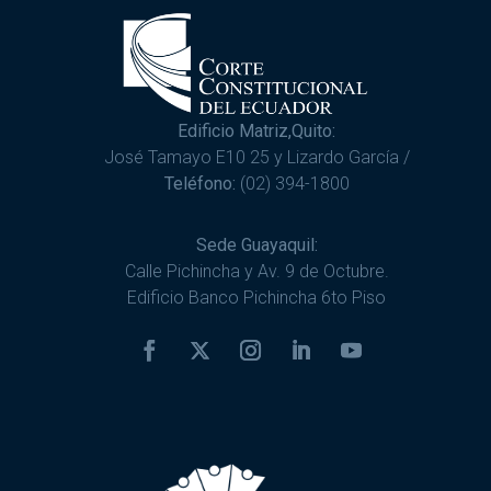
Edificio Matriz,Quito:
José Tamayo E10 25 y Lizardo García /
Teléfono:
(02) 394-1800
Sede Guayaquil:
Calle Pichincha y Av. 9 de Octubre.
Edificio Banco Pichincha 6to Piso