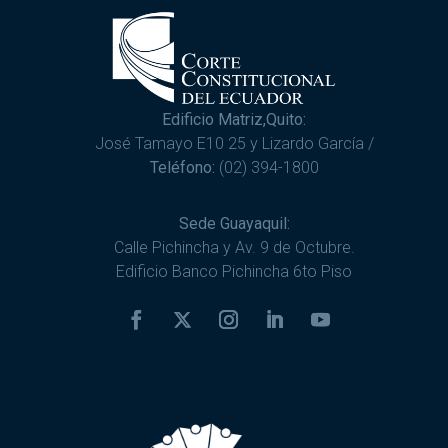
Edificio Matriz,Quito:
José Tamayo E10 25 y Lizardo García /
Teléfono:
(02) 394-1800
Sede Guayaquil:
Calle Pichincha y Av. 9 de Octubre.
Edificio Banco Pichincha 6to Piso