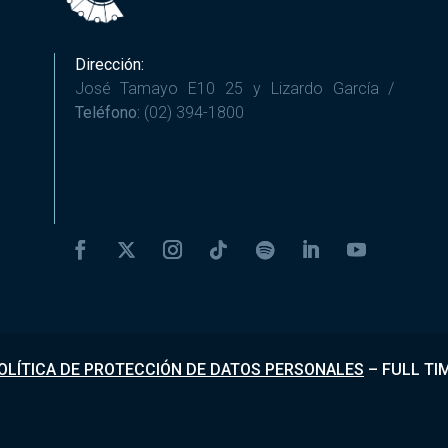
Dirección:
José Tamayo E10 25 y Lizardo García /
Teléfono:
(02) 394-1800
OLÍTICA DE PROTECCIÓN DE DATOS PERSONALES
–
FULL TI
Desarrollado por
Fundapi