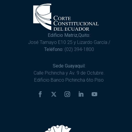
Edificio Matriz,Quito:
José Tamayo E10 25 y Lizardo García /
Teléfono:
(02) 394-1800
Sede Guayaquil:
Calle Pichincha y Av. 9 de Octubre.
Edificio Banco Pichincha 6to Piso