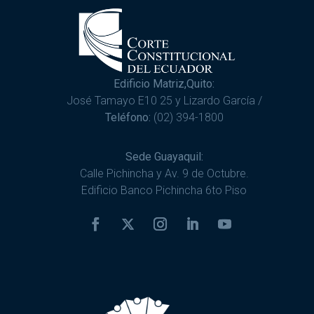
Edificio Matriz,Quito:
José Tamayo E10 25 y Lizardo García /
Teléfono:
(02) 394-1800
Sede Guayaquil:
Calle Pichincha y Av. 9 de Octubre.
Edificio Banco Pichincha 6to Piso