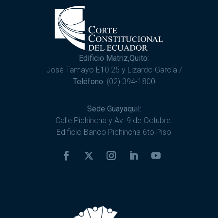
Edificio Matriz,Quito:
José Tamayo E10 25 y Lizardo García /
Teléfono:
(02) 394-1800
Sede Guayaquil:
Calle Pichincha y Av. 9 de Octubre.
Edificio Banco Pichincha 6to Piso