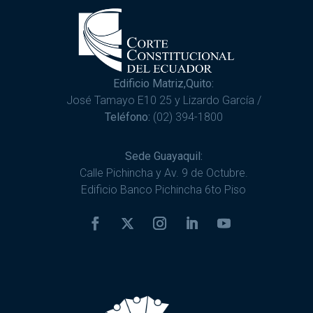
Edificio Matriz,Quito:
José Tamayo E10 25 y Lizardo García /
Teléfono:
(02) 394-1800
Sede Guayaquil:
Calle Pichincha y Av. 9 de Octubre.
Edificio Banco Pichincha 6to Piso