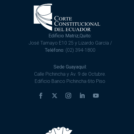
Edificio Matriz,Quito:
José Tamayo E10 25 y Lizardo García /
Teléfono:
(02) 394-1800
Sede Guayaquil:
Calle Pichincha y Av. 9 de Octubre.
Edificio Banco Pichincha 6to Piso