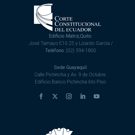
Edificio Matriz,Quito:
José Tamayo E10 25 y Lizardo García /
Teléfono:
(02) 394-1800
Sede Guayaquil:
Calle Pichincha y Av. 9 de Octubre.
Edificio Banco Pichincha 6to Piso