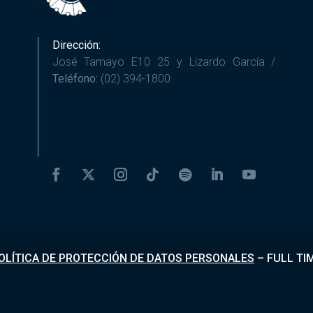
Dirección:
José Tamayo E10 25 y Lizardo García /
Teléfono:
(02) 394-1800
OLÍTICA DE PROTECCIÓN DE DATOS PERSONALES
–
FULL TI
Desarrollado por
Fundapi