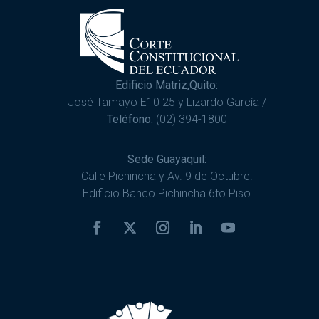
Edificio Matriz,Quito:
José Tamayo E10 25 y Lizardo García /
Teléfono:
(02) 394-1800
Sede Guayaquil:
Calle Pichincha y Av. 9 de Octubre.
Edificio Banco Pichincha 6to Piso