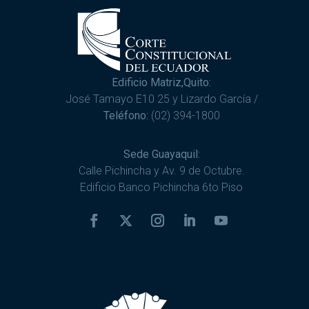
Edificio Matriz,Quito:
José Tamayo E10 25 y Lizardo García /
Teléfono:
(02) 394-1800
Sede Guayaquil:
Calle Pichincha y Av. 9 de Octubre.
Edificio Banco Pichincha 6to Piso