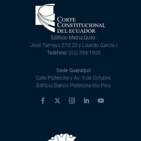
Edificio Matriz,Quito:
José Tamayo E10 25 y Lizardo García /
Teléfono:
(02) 394-1800
Sede Guayaquil:
Calle Pichincha y Av. 9 de Octubre.
Edificio Banco Pichincha 6to Piso