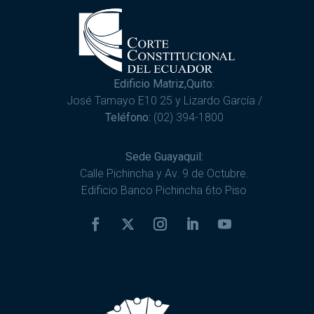
Edificio Matriz,Quito:
José Tamayo E10 25 y Lizardo García /
Teléfono:
(02) 394-1800
Sede Guayaquil:
Calle Pichincha y Av. 9 de Octubre.
Edificio Banco Pichincha 6to Piso