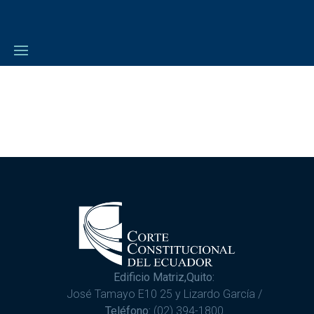
Edificio Matriz,Quito:
José Tamayo E10 25 y Lizardo García /
Teléfono:
(02) 394-1800