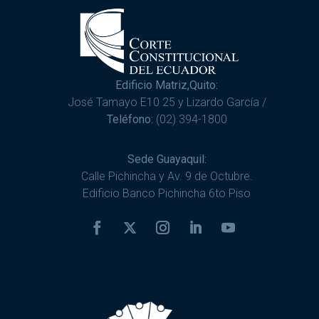
Edificio Matriz,Quito:
José Tamayo E10 25 y Lizardo García /
Teléfono:
(02) 394-1800
Sede Guayaquil:
Calle Pichincha y Av. 9 de Octubre.
Edificio Banco Pichincha 6to Piso