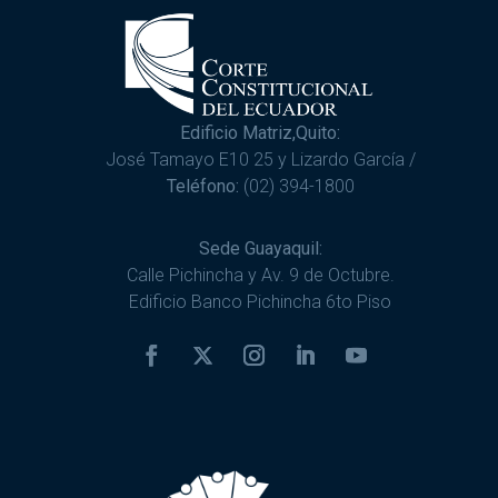
Edificio Matriz,Quito:
José Tamayo E10 25 y Lizardo García /
Teléfono:
(02) 394-1800
Sede Guayaquil:
Calle Pichincha y Av. 9 de Octubre.
Edificio Banco Pichincha 6to Piso